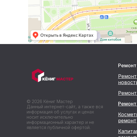
Ремонт
Ремонт
новост
Ремонт
© 2026 Кёниг Мастер
Ремонт
Данный интернет-сайт, а также вся
информация об услугах и ценах
Космет
носит исключительно
ремонт
информационный характер и не
является публичной офертой.
Капита